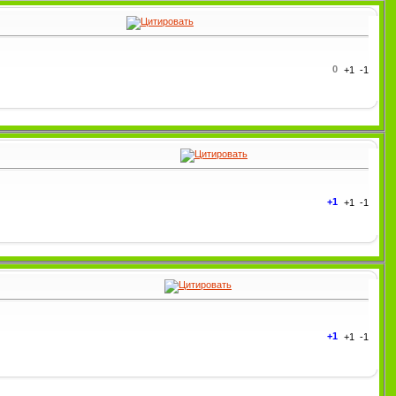
0
+1
+1