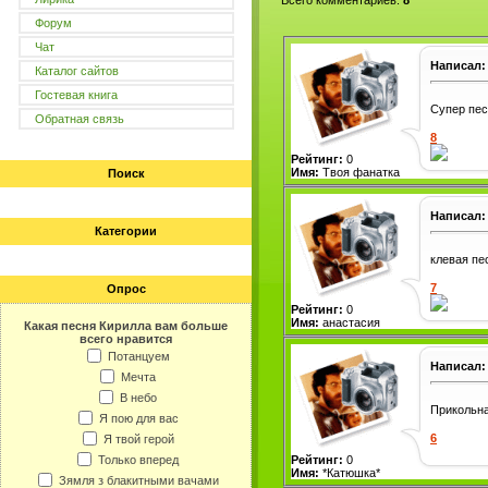
Всего комментариев
:
8
Форум
Чат
Написал:
Каталог сайтов
Гостевая книга
Супер песн
Обратная связь
8
Рейтинг:
0
Имя:
Твоя фанатка
Поиск
Написал:
Категории
клевая пес
7
Опрос
Рейтинг:
0
Имя:
анастасия
Какая песня Кирилла вам больше
всего нравится
Потанцуем
Написал:
Мечта
В небо
Прикольна
Я пою для вас
6
Я твой герой
Только вперед
Рейтинг:
0
Имя:
*Катюшка*
Зямля з блакитными вачами