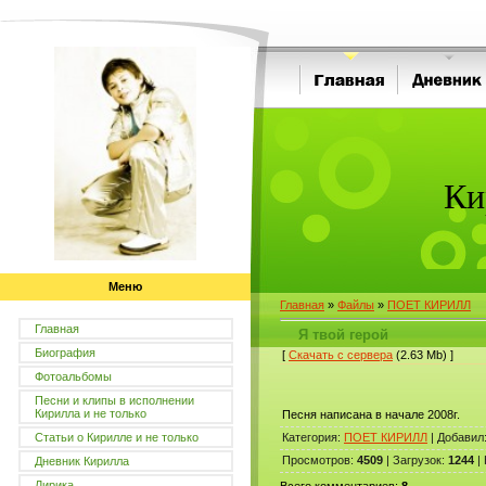
Ки
Меню
Главная
»
Файлы
»
ПОЕТ КИРИЛЛ
Главная
Я твой герой
Биография
[
Скачать с сервера
(2.63 Mb) ]
Фотоальбомы
Песни и клипы в исполнении
Кирилла и не только
Песня написана в начале 2008г.
Статьи о Кирилле и не только
Категория
:
ПОЕТ КИРИЛЛ
|
Добавил
Просмотров
:
4509
|
Загрузок
:
1244
|
Дневник Кирилла
Лирика