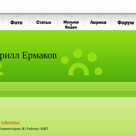
рилл Ермаков
:
kirillermakov
Комментарии
:
8
|
Рейтинг
:
5.0
/
7