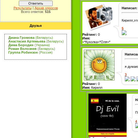
Результаты
|
Архив опросов
Написал:
Всего ответов:
515
Кирилл,это
Друзья
5
Рейтинг:
0
Диана Громова
(Беларусь)
Имя:
Анастасия Артемьева
(Беларусь)
=*Куколка=*Оля=*
Дима Бородин
(Украина)
Роман Волознев
(Беларусь)
Группа Робинзон
(Россия)
Написа
я думаю,
3
Рейтинг:
0
Имя:
Кирилл
Н
П
4