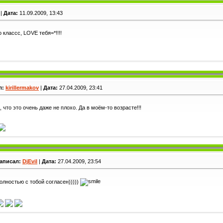
|
Дата:
11.09.2009, 13:43
 классс, LOVE тебя=*!!!!
л:
kirillermakov
|
Дата:
27.04.2009, 23:41
 что это очень даже не плохо. Да в моём-то возрасте!!!
аписал:
DjEvil
|
Дата:
27.04.2009, 23:54
олностью с тобой согласен)))))