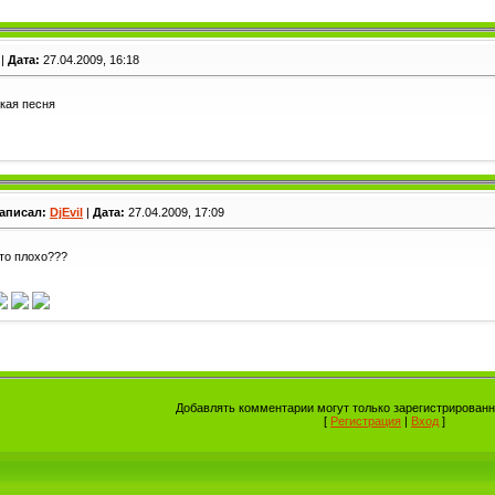
|
Дата:
27.04.2009, 16:18
кая песня
аписал:
DjEvil
|
Дата:
27.04.2009, 17:09
то плохо???
Добавлять комментарии могут только зарегистрированн
[
Регистрация
|
Вход
]