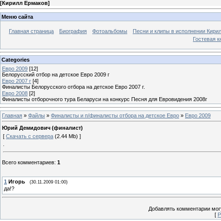
[
Кирилл Ермаков
]
Меню сайта
Главная страница
Биография
Фотоальбомы
Песни и клипы в исполнении Кирил
Гостевая к
Categories
Евро 2009
[12]
Белорусский отбор на детское Евро 2009 г
Евро 2007 г
[4]
Финалисты Белорусского отбора на детское Евро 2007 г.
Евро 2008
[2]
Финалисты отборочного тура Беларуси на конкурс Песня для Евровидения 2008г
Главная
»
Файлы
»
Финалисты и п/финалисты отбора на детское Евро
»
Евро 2009
Юрий Демидович (финалист)
[
Скачать с сервера
(2.44 Mb) ]
.
Всего комментариев
:
1
1
Игорь
(30.11.2009 01:00)
да!?
Добавлять комментарии могу
[
Р