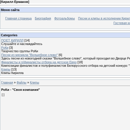
[
Кирилл Ермаков
]
Меню сайта
Главная страница
Биография
Фотоальбомы
Песни и клипы в исполнении Кирил
Гостевая к
Categories
ПОЕТ КИРИЛЛ
[14]
Слушайте и наслаждайтесь
РоКи
[3]
Творчество группы РоКи
Песни из мюзикла "Волшебное слово"
[6]
Здесь песни из новогодней сказки "Волшебное слово", который проходил во Дворце 
Финалисты и п/финалисты отбора на детское Евро
[18]
Композиции финалистов и полуфиналистов Белорусского отбора на детский конкурс 
Клипы
[13]
Клипы Кирилла
Главная
»
Файлы
»
Клипы
РоКи - "Своя компания"
[ ]