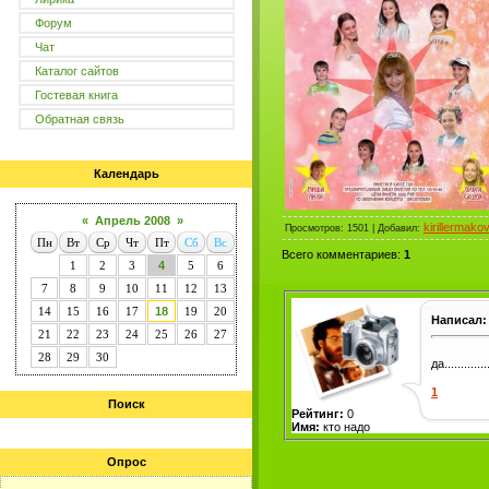
Форум
Чат
Каталог сайтов
Гостевая книга
Обратная связь
Календарь
«
Апрель 2008
»
kirillermako
Просмотров
: 1501 |
Добавил
:
Пн
Вт
Ср
Чт
Пт
Сб
Вс
Всего комментариев
:
1
1
2
3
4
5
6
7
8
9
10
11
12
13
14
15
16
17
18
19
20
Написал:
21
22
23
24
25
26
27
28
29
30
да..............
1
Поиск
Рейтинг:
0
Имя:
кто надо
Опрос