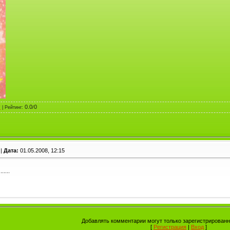
v
0.0
0
|
Рейтинг
:
/
|
Дата:
01.05.2008, 12:15
......
Добавлять комментарии могут только зарегистрированн
[
Регистрация
|
Вход
]