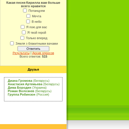
Какая песня Кирилла вам больше
всего нравится
Потанцуем
Мечта
В небо
Я пою для вас
Я твой герой
Только вперед
Зямля з блакитными вачами
Результаты
|
Архив опросов
Всего ответов:
515
Друзья
Диана Громова
(Беларусь)
Анастасия Артемьева
(Беларусь)
Дима Бородин
(Украина)
Роман Волознев
(Беларусь)
Группа Робинзон
(Россия)