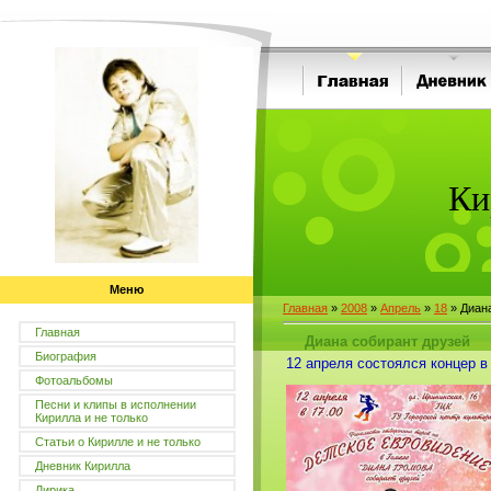
Ки
Меню
Главная
»
2008
»
Апрель
»
18
» Диана
Главная
Диана собирант друзей
Биография
12 апреля состоялся концер в
Фотоальбомы
Песни и клипы в исполнении
Кирилла и не только
Статьи о Кирилле и не только
Дневник Кирилла
Лирика