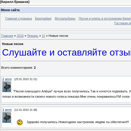
[
Кирилл Ермаков
]
Меню сайта
Главная страница
Биография
Фотоальбомы
Песни и клипы в исполнении Кирил
Гостевая к
Главная
»
2010
»
Январь
»
11
» Новые песни
Новые песни
Слушайте и оставляйте отзы
Всего комментариев
:
2
2
anre
(25.01.2010 21:21)
"Песня плачущего Алёши" лучше всех получилось.Так и хочется подпевать. И
попал и возможности своего нового голоса показал.Мне очень понравилось!!!И голо
1
anre
(12.01.2010 21:38)
Здорово получилось.Новогоднее настроение людям ты обеспечил!!!