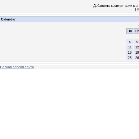
Добавлять комментарии могу
[
Р
Calendar
Пн
Вт
4
5
11
12
18
19
25
26
Полная версия сайта