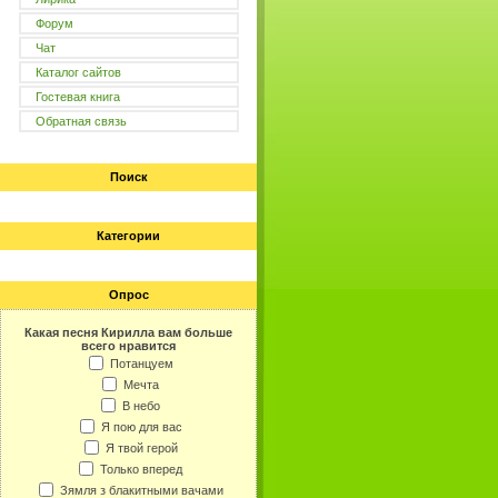
Форум
Чат
Каталог сайтов
Гостевая книга
Обратная связь
Поиск
Категории
Опрос
Какая песня Кирилла вам больше
всего нравится
Потанцуем
Мечта
В небо
Я пою для вас
Я твой герой
Только вперед
Зямля з блакитными вачами