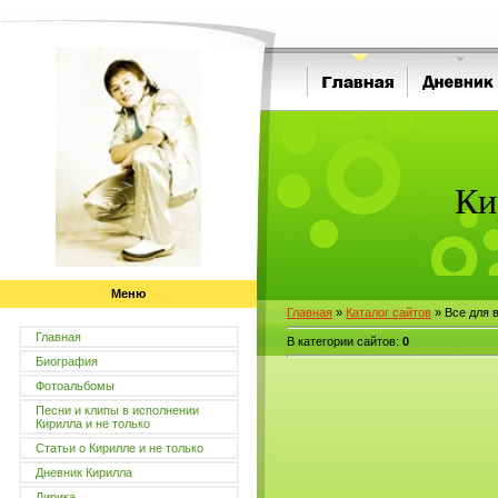
Ки
Меню
Главная
»
Каталог сайтов
» Все для 
Главная
В категории сайтов
:
0
Биография
Фотоальбомы
Песни и клипы в исполнении
Кирилла и не только
Статьи о Кирилле и не только
Дневник Кирилла
Лирика