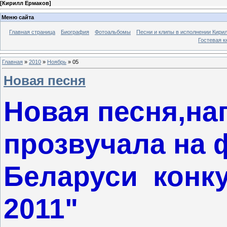
[
Кирилл Ермаков
]
Меню сайта
Главная страница
Биография
Фотоальбомы
Песни и клипы в исполнении Кирил
Гостевая к
Главная
»
2010
»
Ноябрь
»
05
Новая песня
Новая песня,на
прозвучала на 
Беларуси конку
2011"