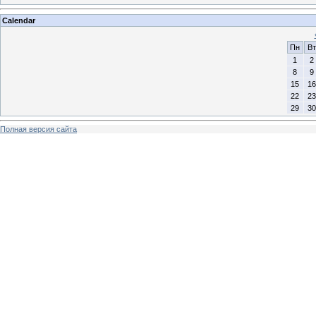
Calendar
Пн
Вт
1
2
8
9
15
16
22
23
29
30
Полная версия сайта